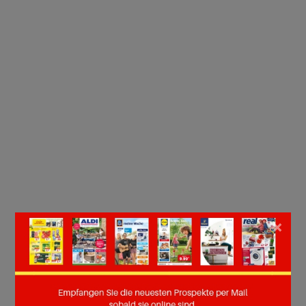
×
Seite :
1
2
3
4
5
6
7
8
9
10
Weiter