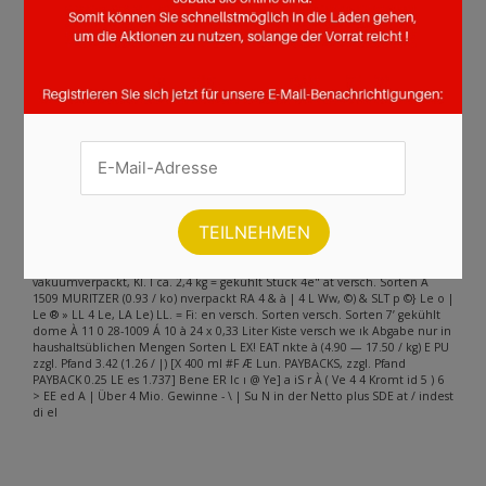
Andere Inhalte gefunden auf der
Seite
Bitte beachten Sie, dass dieser Text automatisch generiert wird und
möglicherweise Fehler enthält
DU SOMMERLIC € Î UE EN HS | Le pe (2 )8 ft EL, BL _ a allma zoep (nicht in
allen Sorten). K Dall Raffaello Dallmayr Prodomo no vr Ganze Bohne oder
= SES EL App v4 260g ; À À Kaffee gemahlen Preis a (11 “ versch. Sorten ® 13
()) I = aam 0 OX 0 NN / kg) -33% < 1 ko) Neuseeland, Knochen,
vakuumverpackt, KI. I ca. 2,4 kg = gekühlt Stück 4e" at versch. Sorten A
1509 MURITZER (0.93 / ko) nverpackt RA 4 & à | 4 L Ww, ©) & SLT p ©} Le o |
Le ® » LL 4 Le, LA Le) LL. = Fi: en versch. Sorten versch. Sorten 7’ gekühlt
dome À 11 0 28-1009 Á 10 à 24 x 0,33 Liter Kiste versch we ık Abgabe nur in
haushaltsüblichen Mengen Sorten L EX! EAT nkte à (4.90 — 17.50 / kg) E PU
zzgl. Pfand 3.42 (1.26 / |) [X 400 ml #F Æ Lun. PAYBACKS, zzgl. Pfand
PAYBACK 0.25 LE es 1.737] Bene ER Ic ı @ Ye] a iS r À ( Ve 4 4 Kromt id 5 ) 6
> EE ed A | Über 4 Mio. Gewinne - \ | Su N in der Netto plus SDE at / indest
di el