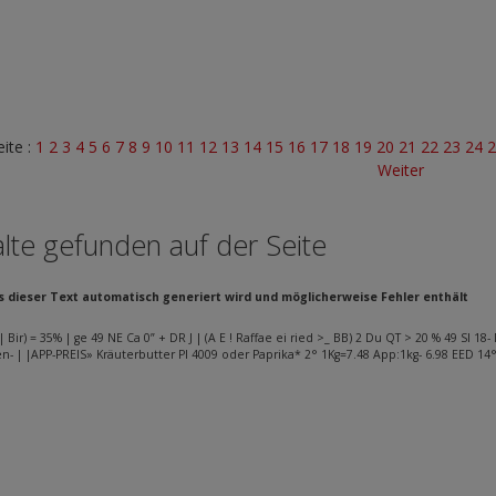
eite :
1
2
3
4
5
6
7
8
9
10
11
12
13
14
15
16
17
18
19
20
21
22
23
24
Weiter
lte gefunden auf der Seite
ss dieser Text automatisch generiert wird und möglicherweise Fehler enthält
| Bir) = 35% | ge 49 NE Ca 0” + DR J | (A E ! Raffae ei ried >_ BB) 2 Du QT > 20 % 49 Sl 
- | |APP-PREIS» Kräuterbutter Pl 4009 oder Paprika* 2° 1Kg=7.48 App:1kg- 6.98 EED 14°