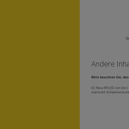
S
Andere Inha
Bitte beachten Sie, da
EZ Pas a RTS ED zon De } 
mariniert Schweinerücken