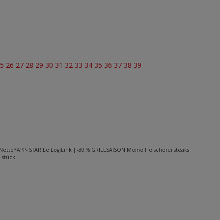
25
26
27
28
29
30
31
32
33
34
35
36
37
38
39
18- Netto*APP- STAR Le LogiLink | -30 % GRILLSAISON Meine Fleischerei steaks
 stück