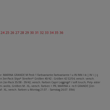
3
24
25
26
27
28
29
30
31
32
33
34
35
36
pr. MARINA GRANDE M Pedi 1 Farbvariante Farbvariante ! u IN INN I ik | IN \ | ij
en 3er-Pack Slips* Streifen* Größen 40/42 - Größen 42 52/54, versch. versch.
r-Pack 35/38 - 39/42, versch. Farben Capri Leggings* / soft touch, Poly- ester
aum- wolle, GröBen M - XL, versch. Farben > PR, MARINA x. ns 9 GRANDE [2er-
 - XL, versch. Farben u Montag 21.07. - Samstag 26.07. ERA)