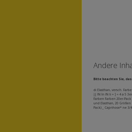
Andere Inha
Bitte beachten Sie, da
di Elasthan, versch. Farbe
|| IN In IN Ii = ] = 4 a 
Farben Farben 20er-Pack 
und Elasthan, 20 Größen S
Pack) _ Caprihose* ne 3/4