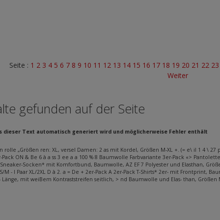
Seite :
1
2
3
4
5
6
7
8
9
10
11
12
13
14
15
16
17
18
19
20
21
22
2
Weiter
lte gefunden auf der Seite
ss dieser Text automatisch generiert wird und möglicherweise Fehler enthält
n rolle „Größen ren: XL, versel Damen: 2 as mit Kordel, Größen M-XL +. (= e\ il 1 4 \ 27 
5 3er-Pack ON & Be 6 à a ss 3 ee a a 100 % 8 Baumwolle Farbvariante 3er-Pack «> Pantolett
Sneaker-Socken* mit Komfortbund, Baumwolle, AZ EF 7 Polyester und Elasthan, Größen 2e
/M - I Paar XL/2XL D à 2. a = De + 2er-Pack A 2er-Pack T-Shirts* 2er- mit Frontprint, B
 Länge, mit weiBem Kontraststreifen seitlich, > nd Baumwolle und Elas- than, Größen M