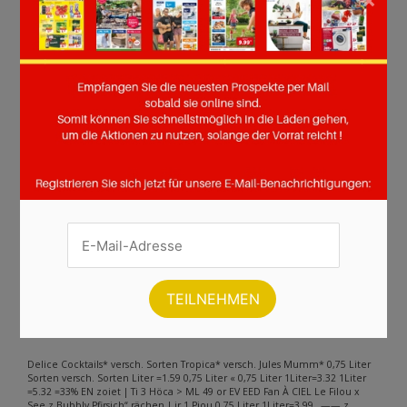
Seite :
1
2
3
4
5
6
7
8
9
10
11
12
13
14
15
16
17
18
19
20
21
22
23
24
25
26
27
28
29
30
31
32
33
34
Weiter
Andere Inhalte gefunden auf der
Seite
Bitte beachten Sie, dass dieser Text automatisch generiert wird und
möglicherweise Fehler enthält
Delice Cocktails* versch. Sorten Tropica* versch. Jules Mumm* 0,75 Liter
Sorten versch. Sorten Liter =1.59 0,75 Liter « 0,75 Liter 1Liter=3.32 1Liter
=5.32 =33% EN zoiet | Ti 3 Höca > ML 49 or EV EED Fan À CIEL Le Filou x
See z Bubbly Pfirsich“ rächen | ir 1 Piou 0,75 Liter 1Liter=3.99 _—— z