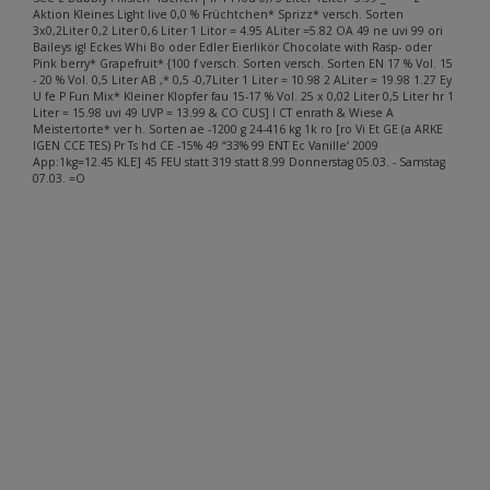
Aktion Kleines Light live 0,0 % Früchtchen* Sprizz* versch. Sorten
3x0,2Liter 0,2 Liter 0,6 Liter 1 Litor = 4.95 ALiter =5.82 OA 49 ne uvi 99 ori
Baileys ig! Eckes Whi Bo oder Edler Eierlikör Chocolate with Rasp- oder
Pink berry* Grapefruit* {100 f versch. Sorten versch. Sorten EN 17 % Vol. 15
- 20 % Vol. 0,5 Liter AB ,* 0,5 -0,7Liter 1 Liter = 10.98 2 ALiter = 19.98 1.27 Ey
U fe P Fun Mix* Kleiner Klopfer fau 15-17 % Vol. 25 x 0,02 Liter 0,5 Liter hr 1
Liter = 15.98 uvi 49 UVP = 13.99 & CO CUS] I CT enrath & Wiese A
Meistertorte* ver h. Sorten ae -1200 g 24-416 kg 1k ro [ro Vi Et GE (a ARKE
IGEN CCE TES) Pr Ts hd CE -15% 49 “33% 99 ENT Ec Vanille‘ 2009
App:1kg=12.45 KLE] 45 FEU statt 319 statt 8.99 Donnerstag 05.03. - Samstag
07.03. =O