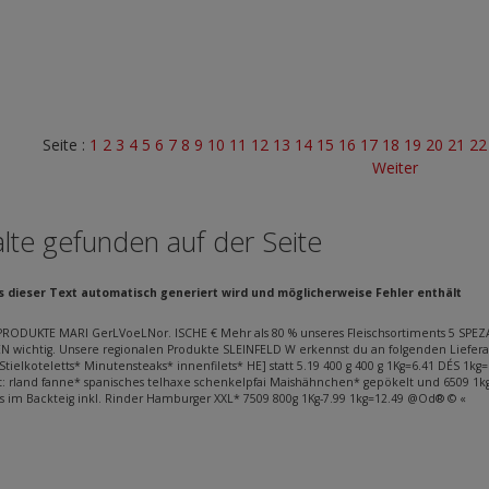
Seite :
1
2
3
4
5
6
7
8
9
10
11
12
13
14
15
16
17
18
19
20
21
2
Weiter
lte gefunden auf der Seite
ss dieser Text automatisch generiert wird und möglicherweise Fehler enthält
RODUKTE MARI GerLVoeLNor. ISCHE € Mehr als 80 % unseres Fleischsortiments 5 SPEZAU
N wichtig. Unsere regionalen Produkte SLEINFELD W erkennst du an folgenden Liefer
Stielkoteletts* Minutensteaks* innenfilets* HE] statt 5.19 400 g 400 g 1Kg=6.41 DÉS 1kg
et: rland fanne* spanisches telhaxe schenkelpfai Maishähnchen* gepökelt und 6509 1kg=
n’s im Backteig inkl. Rinder Hamburger XXL* 7509 800g 1Kg-7.99 1kg=12.49 @Od® © «