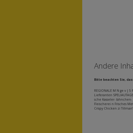
Andere Inha
Bitte beachten Sie, da
REGIONALE M N ge v | 5 P
Lieferanten SPELIAUTAGE
sche Kasseler- lähnchen- 
Fleischerei n Frisches M
Crispy Chicken zi Tillma