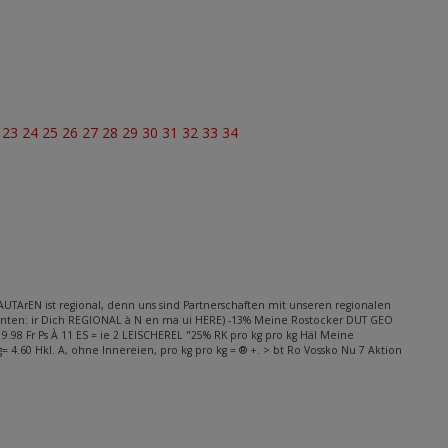
2
23
24
25
26
27
28
29
30
31
32
33
34
TArEN ist regional, denn uns sind Partnerschaften mit unseren regionalen
anten: ir Dich REGIONAL à N en ma ui HERE) -13% Meine Rostocker DUT GEO
= 9.98 Fr Ps À 11 ES = ie 2 LEISCHEREL "25% RK pro kg pro kg Häl Meine
 4.60 Hkl. A, ohne Innereien, pro kg pro kg = ® +. > bt Ro Vossko Nu 7 Aktion