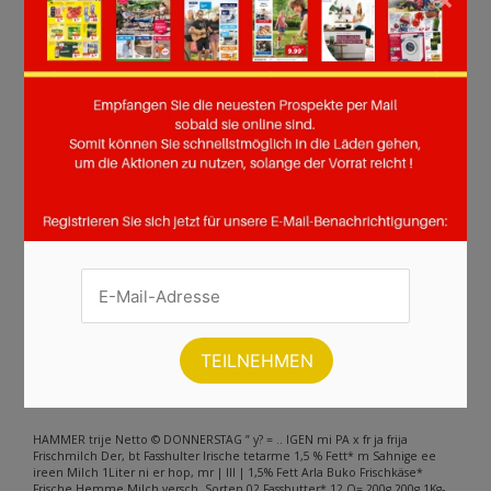
Seite :
1
2
3
4
5
6
7
8
9
10
11
12
13
14
15
16
17
18
19
20
21
22
23
24
25
26
27
28
29
30
31
32
33
34
Weiter
Andere Inhalte gefunden auf der
Seite
Bitte beachten Sie, dass dieser Text automatisch generiert wird und
möglicherweise Fehler enthält
HAMMER trije Netto © DONNERSTAG ” y? = .. IGEN mi PA x fr ja frija
Frischmilch Der, bt Fasshulter Irische tetarme 1,5 % Fett* m Sahnige ee
ireen Milch 1Liter ni er hop, mr | Ill | 1,5% Fett Arla Buko Frischkäse*
Frische Hemme Milch versch. Sorten 02 Fassbutter* 12 O= 200g 200g 1Kg-