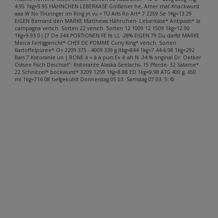
4.95 1kg=9.95 HÄHNCHEN LEBERKASE Golßener he, Amer mat Knackwurst
aaa W No Thüringer im Ring jn vu = TU Arts Ro Art* 7 2259 Se 1Kg=13.29
EIGEN Bernard den MARKE Matthews Hähnchen- Leberkäse* Antipasti* la
campagna versch. Sorten 22 versch. Sorten 12 1009 12 1509 1kg=12.90
1Kg=9.93 0 ( [7 De 344 PORTIONEN FE fe LL -28% EIGEN 79 Du darfst MARKE
Meica Fertiggericht* CHEF DE POMME Curry King* versch. Sorten
Kartoffelpüree* O= 2209 375 - 4009 339 g ltkg=844 1kg=7.44-6.98 1kg=292
Bars 7 Kistoranle un | BONE à = à à purs Ex è ah N -34 % original Dr. Oetker
Ostsee Fisch Deichsel”: Ristorante Alaska-Seelachs- 15 Pferde- 32 Salame*
22 Schnitzel* bockwurst* 3209 1259 1Kg=8.88 ED 1kg=9.98 ATG 400 g, 650
ml 1kg=716 08 tiefgekühlt Donnerstag 05.03. Samstag 07.03. 5: ©