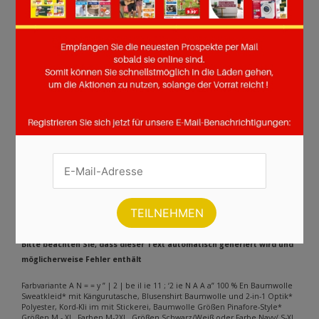
Seite :
1
2
3
4
5
6
7
8
9
10
11
12
13
14
15
16
17
18
19
20
21
22
23
24
25
26
27
28
29
30
31
32
Weiter
Andere Inhalte gefunden auf der
Seite
Bitte beachten Sie, dass dieser Text automatisch generiert wird und
möglicherweise Fehler enthält
Farbvariante A N = = y ” | 2 | be il ie 11 ; ‘2 ie N A A a” 100 % En Baumwolle
Sweatkleid* mit Kängurutasche, Blusenshirt Baumwolle und 2-in-1 Optik*
Polyester, Kord-Kli im mit Stickerei, Baumwolle Größen Pinafore-Style*
Größen M - XL, Farben M-2XL, Größen Schwarz/Weiß oder Farbe Navy/ S-XL,