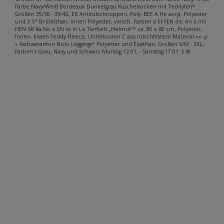
Farbe Navy/Weiß Bordeaux Dunkelgrau Kuschelsocken mit Teddyfell*
Größen 35/38 - 39/42, ER Antirutschnoppen, Poly- BEE A He acryl, Polyester
und 3 3° Br Elasthan, innen Polyester, versch. Farben a Et FEN de, An a m5
HEN SR Ka No ë EN re in Le Tierbett „Helmut“* ca. 80 x 60 cm, Polyester,
Innen- kissen Teddy Fleece, Unterboden C aus rutschfestem Material =» „y
» Farbvarianten Nicki Leggings* Polyester und Elasthan, Größen S/M - 2XL,
Farben t Grau, Navy und Schwarz Montag 12.01. - Samstag 17.01. 5 ©