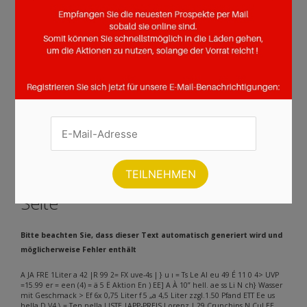
Seite :
1
2
3
4
5
6
7
8
9
10
11
12
13
14
15
16
17
18
19
20
21
22
23
24
25
26
27
28
29
30
31
32
Weiter
Andere Inhalte gefunden auf der
Seite
Bitte beachten Sie, dass dieser Text automatisch generiert wird und
möglicherweise Fehler enthält
A JA FRE 1Liter a 42 |R 99 2= FX uve-4s | } u ı = Ts Le Al eu 49 É 11 0 4> UVP
=15.99 er = een (4) = ä 5 Ë Aktion En ) EE] A À 10” hell. ae ss Li N ch} Wasser
mit Geschmack > Ef 6x 0,75 Liter f 5 „a 4,5 Liter zzgl.1.50 Pfand ETT Ee us
hella D V4 \ = Ten nella LISTE |APP-PREIS Lorenz | 29 Crunchips N Cul EE