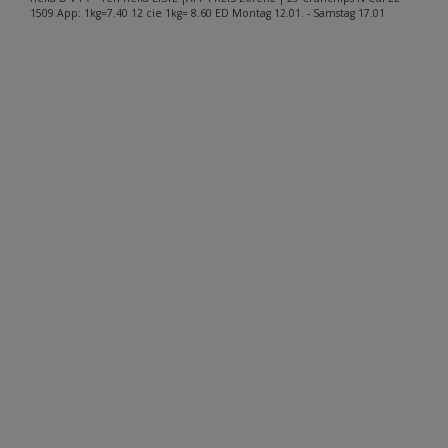
1509 App: 1kg=7.40 12 cie 1kg= 8.60 ED Montag 12.01. - Samstag 17.01