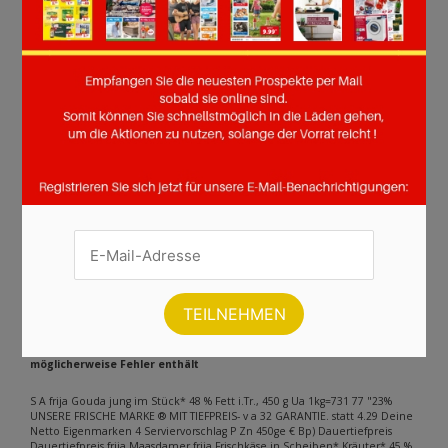
Seite :
1
2
3
4
5
6
7
8
9
10
11
12
13
14
15
16
17
18
19
20
21
22
23
24
25
26
27
28
29
30
31
32
Weiter
Andere Inhalte gefunden auf der
Seite
Bitte beachten Sie, dass dieser Text automatisch generiert wird und
möglicherweise Fehler enthält
S A frija Gouda jung im Stück* 48 % Fett i.Tr., 450 g Ua 1kg=731 77 "23%
UNSERE FRISCHE MARKE ® MIT TIEFPREIS- v a 32 GARANTIE. statt 4.29 Deine
Netto Eigenmarken 4 Serviervorschlag P Zn 450ge € Bp) Dauertiefpreis
Dauertiefpreis frija Maasdamer frija Frischkäse in Scheiben* Kräuter* 45 %