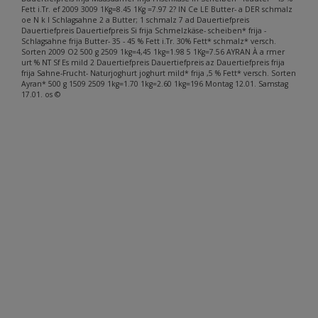
Fett i.Tr. ef 2009 3009 1Kg=8.45 1Kg =7.97 2? IN Ce LE Butter- a DER schmalz
oe N k l Schlagsahne 2 a Butter; 1 schmalz 7 ad Dauertiefpreis
Dauertiefpreis Dauertiefpreis Si frija Schmelzkäse- scheiben* frija -
Schlagsahne frija Butter- 35 - 45 % Fett i.Tr. 30% Fett* schmalz* versch.
Sorten 2009 O2 500 g 2509 1kg=4,45 1kg=1.98 5 1Kg=7.56 AYRAN À a rmer
urt % NT Sf Es mild 2 Dauertiefpreis Dauertiefpreis az Dauertiefpreis frija
frija Sahne-Frucht- Naturjoghurt joghurt mild* frija ,5 % Fett* versch. Sorten
Ayran* 500 g 1509 2509 1kg=1.70 1kg=2.60 1kg=196 Montag 12.01. Samstag
17.01. os ©