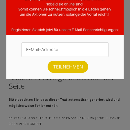
Seite :
1
2
3
4
5
6
7
8
9
10
11
12
13
14
15
16
17
18
19
20
21
22
23
24
25
26
27
28
29
30
31
32
Weiter
Andere Inhalte gefunden auf der
Seite
Bitte beachten Sie, dass dieser Text automatisch generiert wird und
möglicherweise Fehler enthält
ab MO 12.01 3 an > FLEISC ELIK = e ze EA Sco| IX DL -16% | "26% 11 MARKE
EIGEN 49 39 NORDSEE